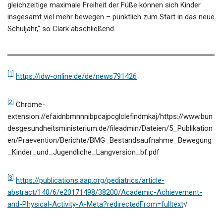
gleichzeitige maximale Freiheit der Füße können sich Kinder
insgesamt viel mehr bewegen – pünktlich zum Start in das neue
Schuljahr,“ so Clark abschließend.
[1]
https://idw-online.de/de/news791426
[2]
Chrome-
extension://efaidnbmnnnibpcajpcglclefindmkaj/https://www.bun
desgesundheitsministerium.de/fileadmin/Dateien/5_Publikation
en/Praevention/Berichte/BMG_Bestandsaufnahme_Bewegung
_Kinder_und_Jugendliche_Langversion_bf.pdf
[3]
https://publications.aap.org/pediatrics/article-
abstract/140/6/e20171498/38200/Academic-Achievement-
and-Physical-Activity-A-Meta?redirectedFrom=fulltext
√