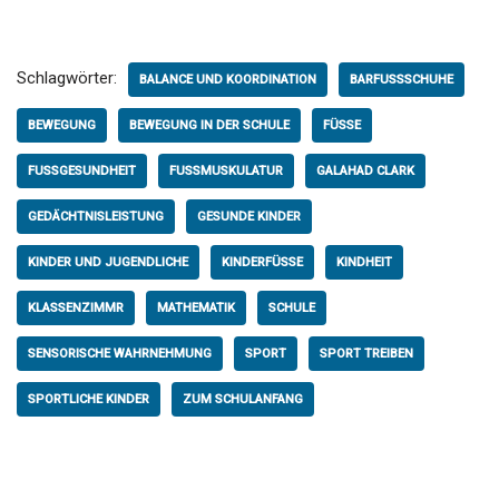
Schlagwörter:
BALANCE UND KOORDINATION
BARFUSSSCHUHE
BEWEGUNG
BEWEGUNG IN DER SCHULE
FÜSSE
FUSSGESUNDHEIT
FUSSMUSKULATUR
GALAHAD CLARK
GEDÄCHTNISLEISTUNG
GESUNDE KINDER
KINDER UND JUGENDLICHE
KINDERFÜSSE
KINDHEIT
KLASSENZIMMR
MATHEMATIK
SCHULE
SENSORISCHE WAHRNEHMUNG
SPORT
SPORT TREIBEN
SPORTLICHE KINDER
ZUM SCHULANFANG