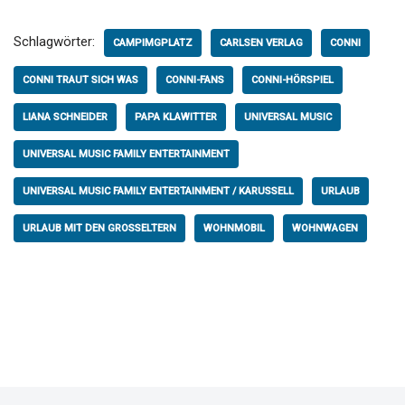
Schlagwörter:
CAMPIMGPLATZ
CARLSEN VERLAG
CONNI
CONNI TRAUT SICH WAS
CONNI-FANS
CONNI-HÖRSPIEL
LIANA SCHNEIDER
PAPA KLAWITTER
UNIVERSAL MUSIC
UNIVERSAL MUSIC FAMILY ENTERTAINMENT
UNIVERSAL MUSIC FAMILY ENTERTAINMENT / KARUSSELL
URLAUB
URLAUB MIT DEN GROSSELTERN
WOHNMOBIL
WOHNWAGEN