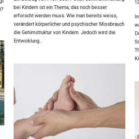
gt
12
bei Kindern ist ein Thema, das noch besser
t?
erforscht werden muss. Wie man bereits weiss,
I
verändert körperlicher und psychischer Missbrauch
w
die Gehirnstruktur von Kindern. Jedoch wird die
D
Entwicklung…
S
T
K