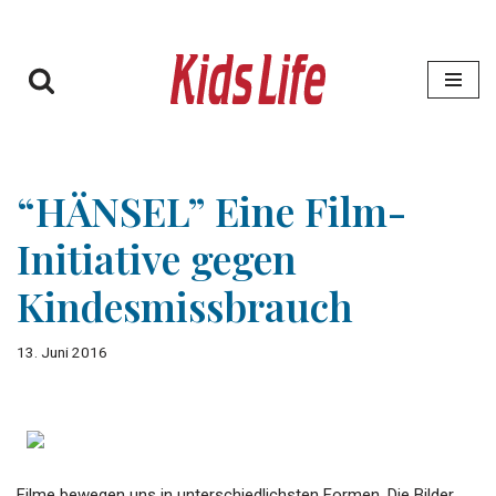
Zum
Inhalt
springen
“HÄNSEL” Eine Film-
Initiative gegen
Kindesmissbrauch
13. Juni 2016
Filme bewegen uns in unterschiedlichsten Formen. Die Bilder,