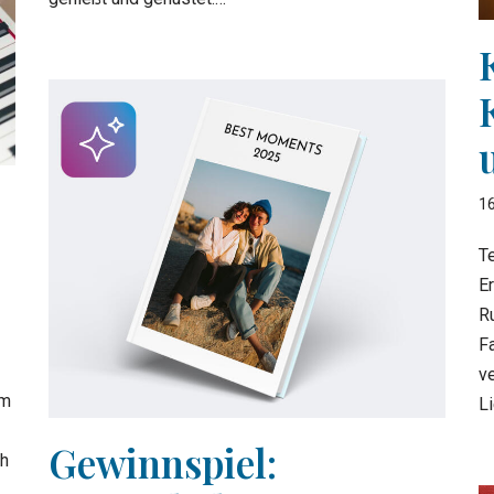
16
Te
E
R
F
ve
um
L
Gewinnspiel:
ch