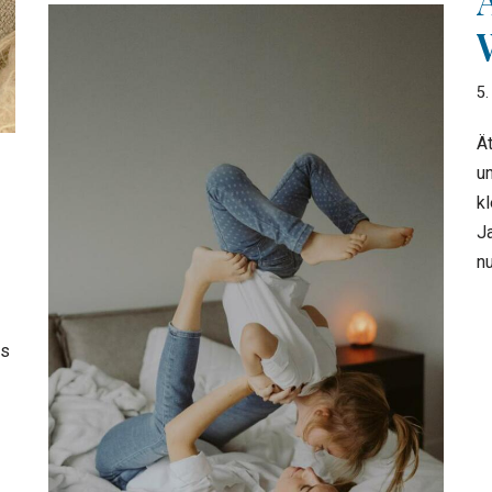
5.
Ä
u
kl
Ja
n
us