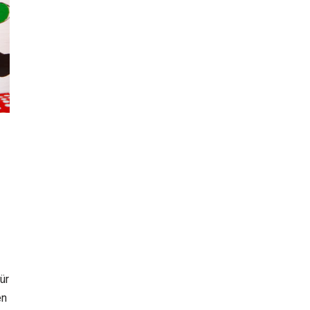
ür
en